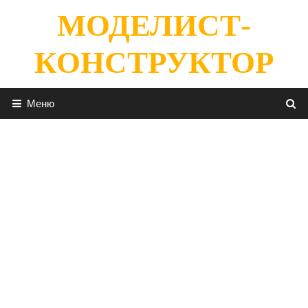
Перейти
МОДЕЛИСТ-
к
содержимому
КОНСТРУКТОР
Меню