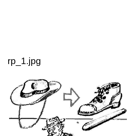
rp_1.jpg