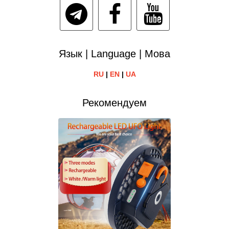
Язык | Language | Мова
RU
|
EN
|
UA
Рекомендуем