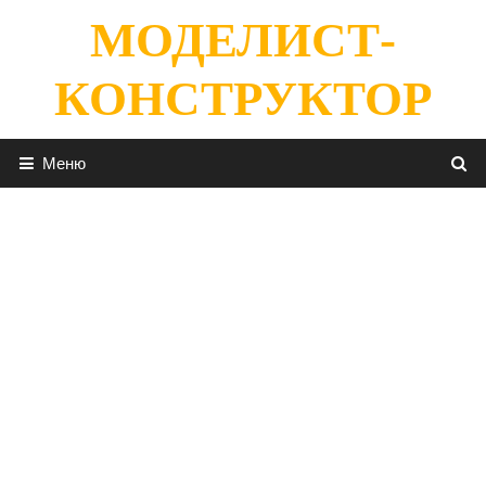
Перейти
МОДЕЛИСТ-
к
содержимому
КОНСТРУКТОР
Меню