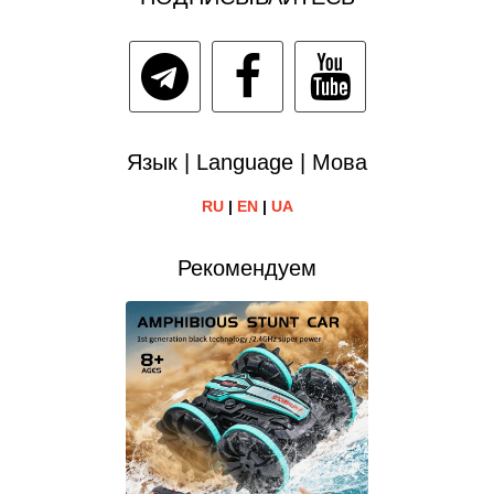
Язык | Language | Мова
RU
|
EN
|
UA
Рекомендуем