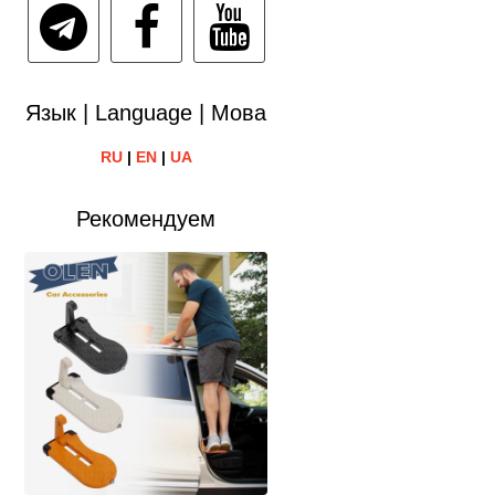
Язык | Language | Мова
RU
|
EN
|
UA
Рекомендуем