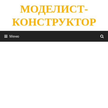
Перейти
МОДЕЛИСТ-
к
содержимому
КОНСТРУКТОР
Меню