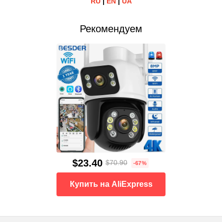
RU
|
EN
|
UA
Рекомендуем
$23.40
$70.90
-67%
Купить на AliExpress