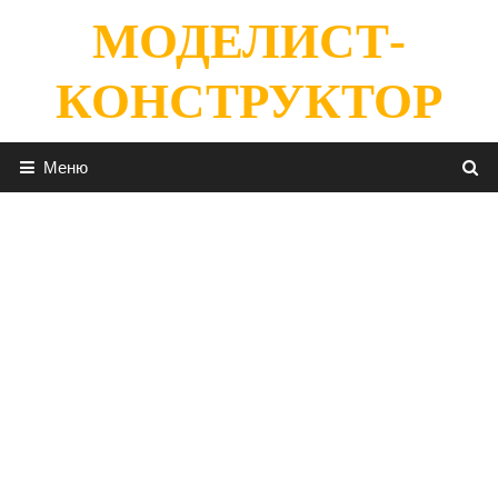
Перейти
МОДЕЛИСТ-
к
содержимому
КОНСТРУКТОР
Меню