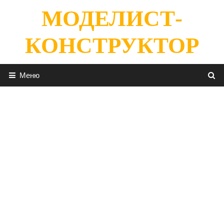
Перейти
МОДЕЛИСТ-
к
содержимому
КОНСТРУКТОР
Меню