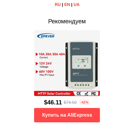
RU
|
EN
|
UA
Рекомендуем
$46.11
$79.50
-42%
Купить на AliExpress