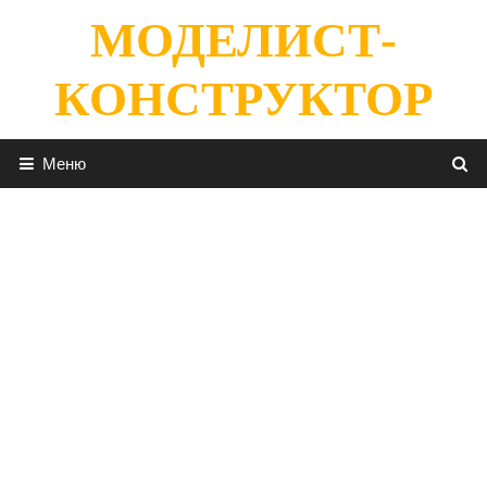
Перейти
МОДЕЛИСТ-
к
содержимому
КОНСТРУКТОР
Меню