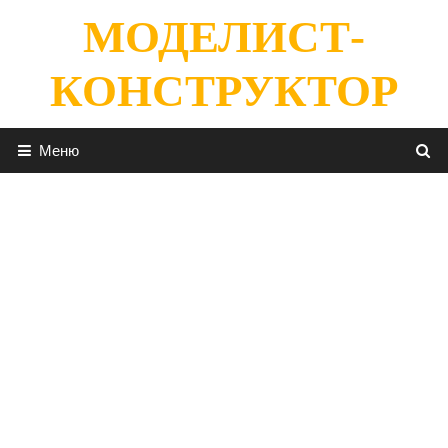
Перейти
МОДЕЛИСТ-
к
содержимому
КОНСТРУКТОР
Меню