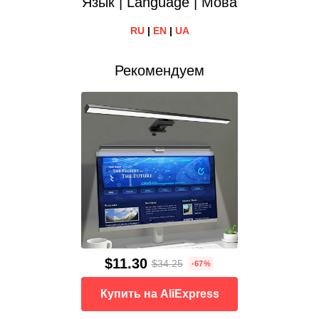
Язык | Language | Мова
RU
|
EN
|
UA
Рекомендуем
$11.30
$34.25
-67%
Купить на AliExpress