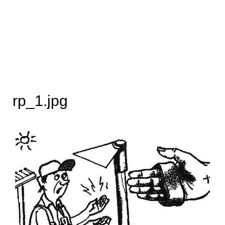
rp_1.jpg