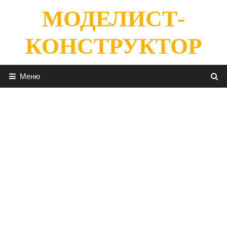
Перейти
МОДЕЛИСТ-
к
содержимому
КОНСТРУКТОР
Меню