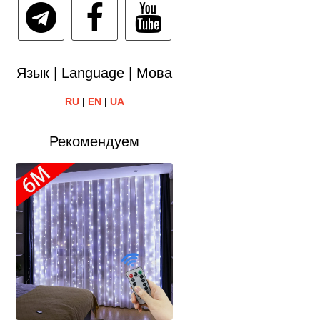
Язык | Language | Мова
RU
|
EN
|
UA
Рекомендуем