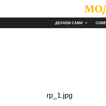
Перейти
МО
к
содержимому
ДЕЛАЕМ САМИ
СОВ
rp_1.jpg