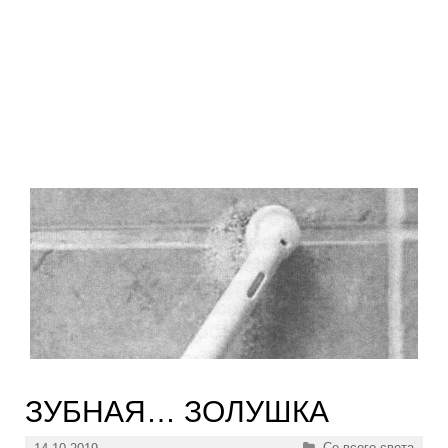
ЗУБНАЯ… ЗОЛУШКА
Рубрики
Со всего света