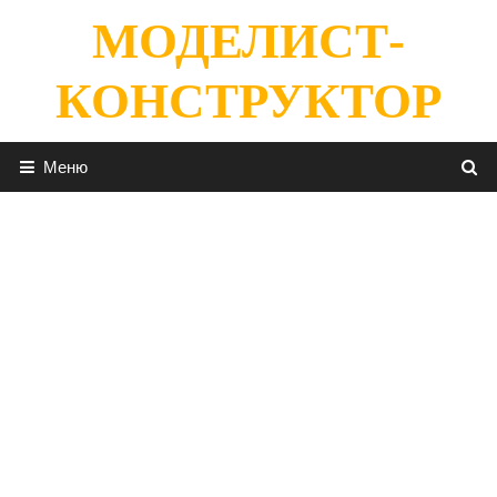
Перейти
МОДЕЛИСТ-
к
содержимому
КОНСТРУКТОР
Меню