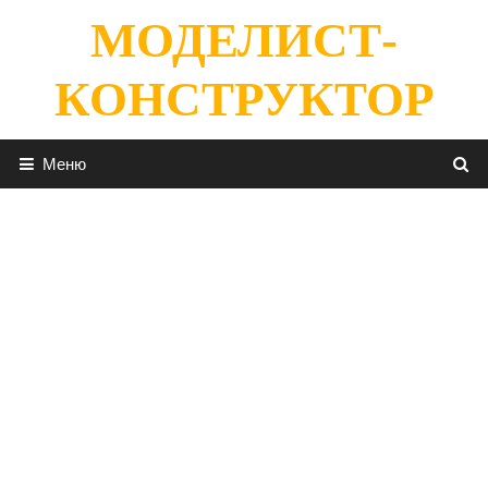
Перейти
МОДЕЛИСТ-
к
содержимому
КОНСТРУКТОР
Меню