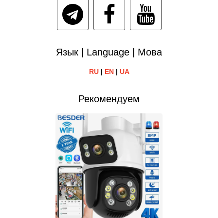
Язык | Language | Мова
RU
|
EN
|
UA
Рекомендуем