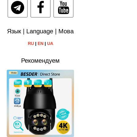
Язык | Language | Мова
RU
|
EN
|
UA
Рекомендуем