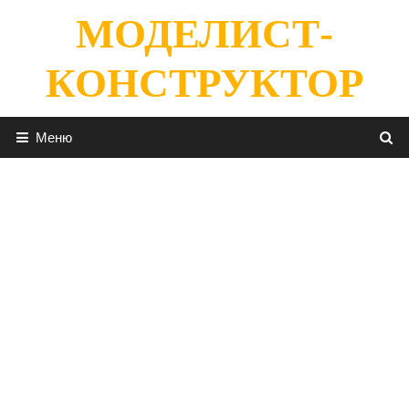
Перейти
МОДЕЛИСТ-
к
содержимому
КОНСТРУКТОР
Меню