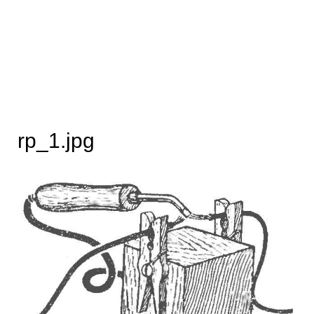
rp_1.jpg