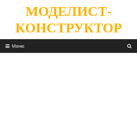
Перейти
МОДЕЛИСТ-
к
содержимому
КОНСТРУКТОР
Меню