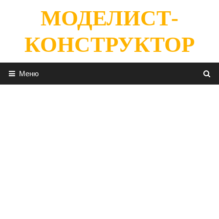
Перейти
МОДЕЛИСТ-
к
содержимому
КОНСТРУКТОР
Меню