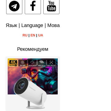
Язык | Language | Мова
RU
|
EN
|
UA
Рекомендуем