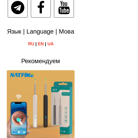
Язык | Language | Мова
RU
|
EN
|
UA
Рекомендуем