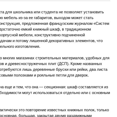
та для школьника или студента не позволяет установить
ю мебель из-за ее габаритов, выходом может стать
конструкция, предложенная французским журналом «Систем
 достаточно емкий книжный шкаф, в традиционном
корпусной мебели, конструктивно подчиненной
дачам и потому лишенной декоративных элементов, что
ельного изготовления.
во многих магазинах строительных материалов, удобных для
ов и древесностружечных плит (ДСП). Кроме названных
потребуются лишь деревянные бруски или рейки, два листа
овыми полозками и рояльные петли для дверок.
а еще и тем, что она — секционная: шкаф составляется из
обходимости могут использоваться отдельно или с основным
ктически это повторение известных книжных полок, только
 основная, большая, закрытая двумя раздвижными