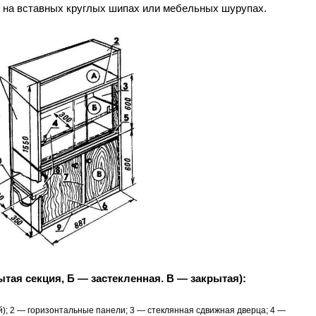
 на вставных круглых шипах или мебельных шурупах.
тая секция, Б — застекленная. В — закрытая):
); 2 — горизонтальные панели; 3 — стеклянная сдвижная дверца; 4 —