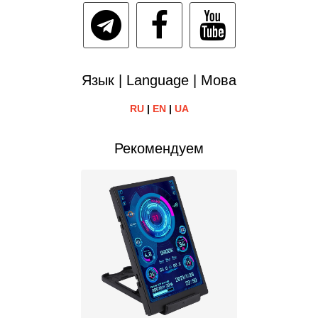
Язык | Language | Мова
RU
|
EN
|
UA
Рекомендуем