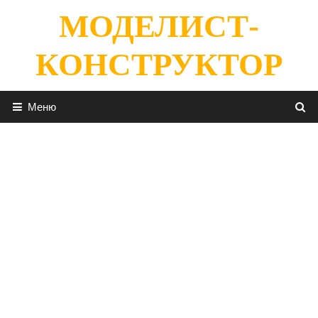
Перейти
МОДЕЛИСТ-
к
содержимому
КОНСТРУКТОР
Меню