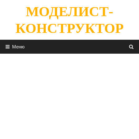
Перейти
МОДЕЛИСТ-
к
содержимому
КОНСТРУКТОР
Меню