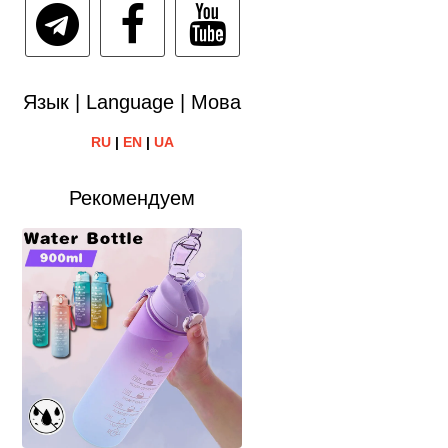
Язык | Language | Мова
RU
|
EN
|
UA
Рекомендуем