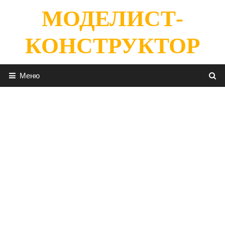
Перейти
МОДЕЛИСТ-
к
содержимому
КОНСТРУКТОР
Меню