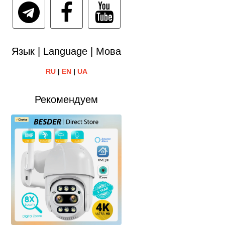
Язык | Language | Мова
RU
|
EN
|
UA
Рекомендуем