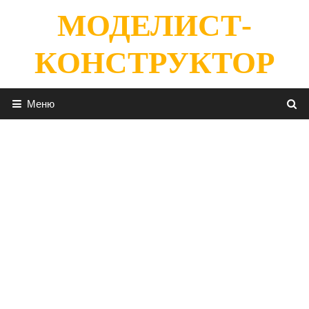
Перейти
МОДЕЛИСТ-
к
содержимому
КОНСТРУКТОР
Меню