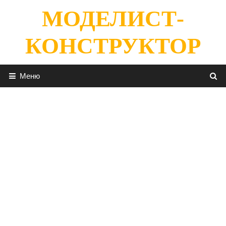
Перейти
МОДЕЛИСТ-
к
содержимому
КОНСТРУКТОР
Меню