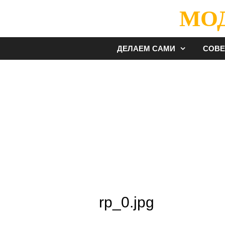
Перейти
МО
к
содержимому
ДЕЛАЕМ САМИ
СОВ
rp_0.jpg