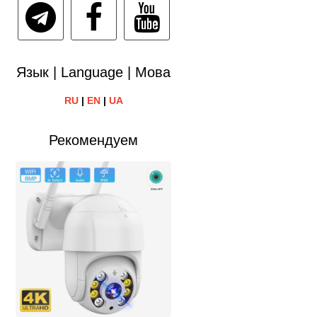
Язык | Language | Мова
RU
|
EN
|
UA
Рекомендуем