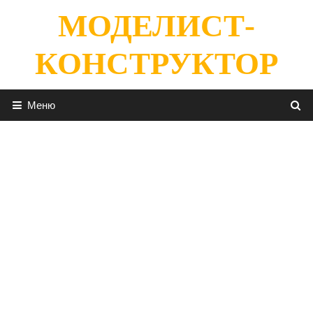
Перейти
МОДЕЛИСТ-
к
содержимому
КОНСТРУКТОР
Меню