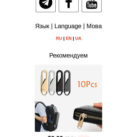
Язык | Language | Мова
RU
|
EN
|
UA
Рекомендуем