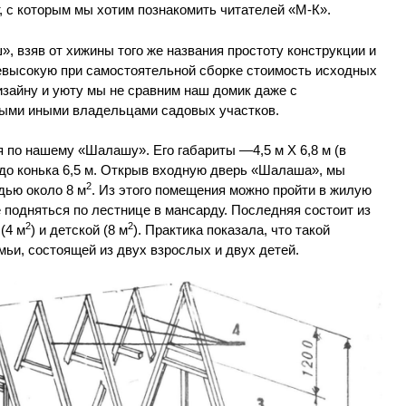
т, с которым мы хотим познакомить читателей «М-К».
 взяв от хижины того же названия простоту конструкции и
невысокую при самостоятельной сборке стоимость исходных
изайну и уюту мы не сравним наш домик даже с
ыми иными владельцами садовых участков.
 по нашему «Шалашу». Его габариты —4,5 м X 6,8 м (в
 до конька 6,5 м. Открыв входную дверь «Шалаша», мы
2
дью около 8 м
. Из этого помещения можно пройти в жилую
же подняться по лестнице в мансарду. Последняя состоит из
2
2
(4 м
) и детской (8 м
). Практика показала, что такой
ьи, состоящей из двух взрослых и двух детей.