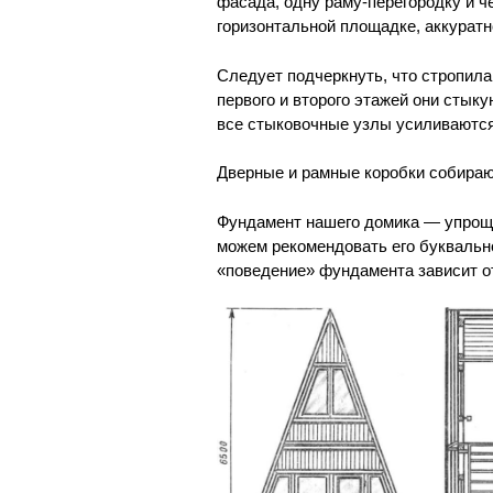
фасада, одну раму-перегородку и ч
горизонтальной площадке, аккурат
Следует подчеркнуть, что стропил
первого и второго этажей они стык
все стыковочные узлы усиливаютс
Дверные и рамные коробки собираю
Фундамент нашего домика — упроще
можем рекомендовать его буквально
«поведение» фундамента зависит от