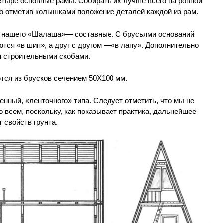
етыре основные рамы. Собирать их лучше всего на ровной
но отметив колышками положение деталей каждой из рам.
а нашего «Шалаша»— составные. С брусьями оснований
уются «в шип», а друг с другом —«в лапу». Дополнительно
я строительными скобами.
тся из брусков сечением 50Х100 мм.
нный, «ленточного» типа. Следует отметить, что мы не
 всем, поскольку, как показывает практика, дальнейшее
 свойств грунта.