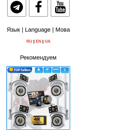
Язык | Language | Мова
RU
|
EN
|
UA
Рекомендуем