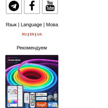
Язык | Language | Мова
RU
|
EN
|
UA
Рекомендуем