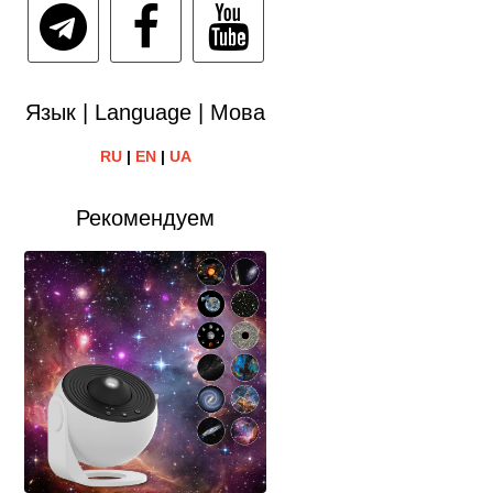
Язык | Language | Мова
RU
|
EN
|
UA
Рекомендуем