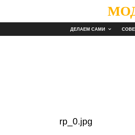
Перейти
МО
к
содержимому
ДЕЛАЕМ САМИ
СОВ
rp_0.jpg