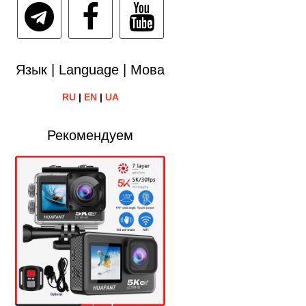
Язык | Language | Мова
RU
|
EN
|
UA
Рекомендуем