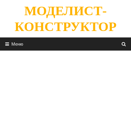
Перейти
МОДЕЛИСТ-
к
содержимому
КОНСТРУКТОР
Меню