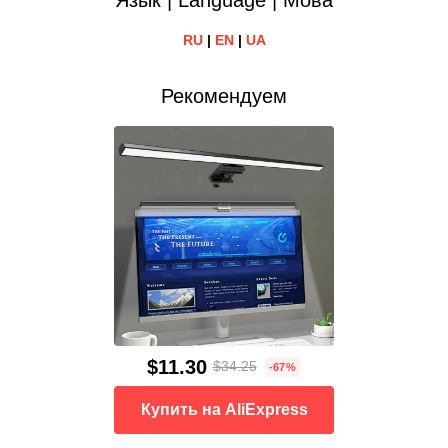
RU
|
EN
|
UA
Рекомендуем
$11.30
$34.25
-67%
Купить на AliExpress