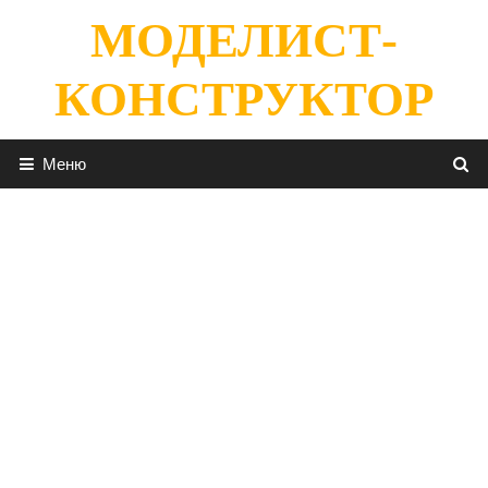
Перейти
МОДЕЛИСТ-
к
содержимому
КОНСТРУКТОР
Меню