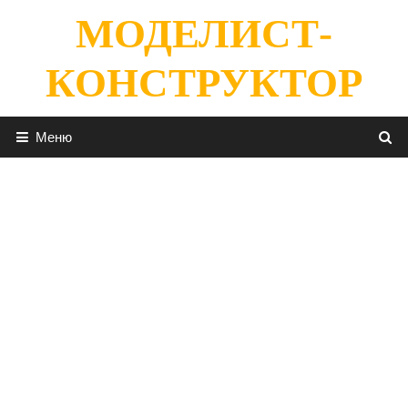
Перейти
МОДЕЛИСТ-
к
содержимому
КОНСТРУКТОР
Меню