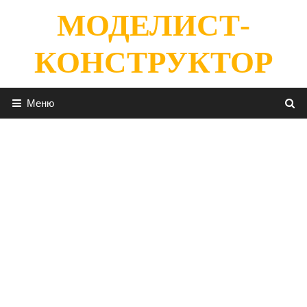
Перейти
МОДЕЛИСТ-
к
содержимому
КОНСТРУКТОР
Меню