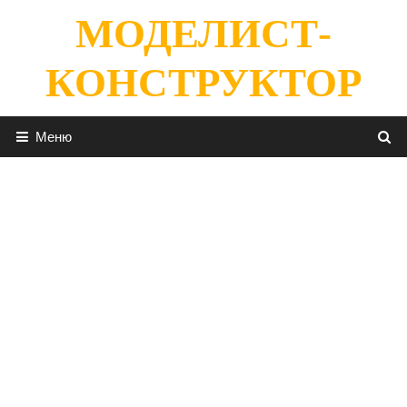
Перейти
МОДЕЛИСТ-
к
содержимому
КОНСТРУКТОР
Меню