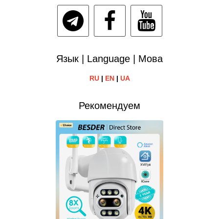
Язык | Language | Мова
RU
|
EN
|
UA
Рекомендуем