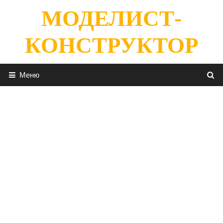
Перейти
МОДЕЛИСТ-
к
содержимому
КОНСТРУКТОР
Меню