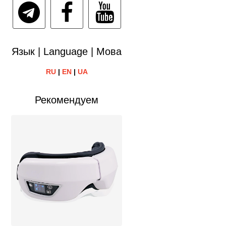
Язык | Language | Мова
RU
|
EN
|
UA
Рекомендуем