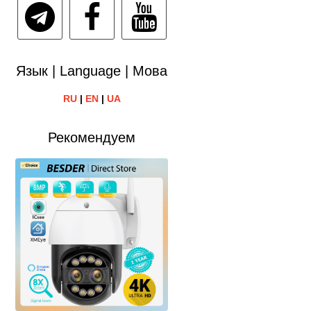
Язык | Language | Мова
RU
|
EN
|
UA
Рекомендуем