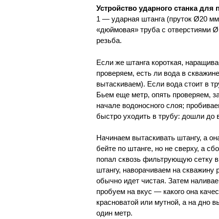
Устройство ударного станка для 
1 — ударная штанга (пруток Ø20 мм)
«дюймовая» труба с отверстиями 
резьба.
Если же штанга короткая, наращива
проверяем, есть ли вода в скважине
вытаскиваем). Если вода стоит в тр
Бьем еще метр, опять проверяем, за
начале водоносного слоя; пробивае
быстро уходить в трубу: дошли до 
Начинаем вытаскивать штангу, а она
бейте по штанге, но не сверху, а с
попал сквозь фильтрующую сетку в
штангу, наворачиваем на скважину 
обычно идет чистая. Затем наливае
пробуем на вкус — какого она качес
красноватой или мутной, а на дно в
один метр.