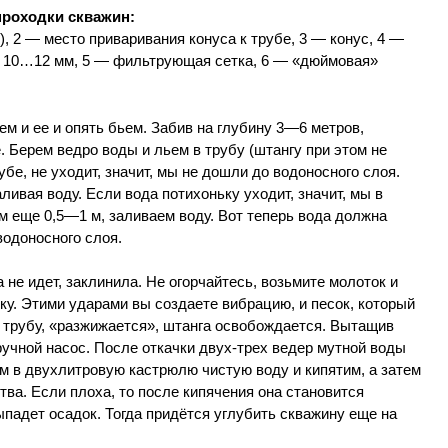
проходки скважин:
, 2 — место приваривания конуса к трубе, 3 — конус, 4 —
Ø 10…12 мм, 5 — фильтрующая сетка, 6 — «дюймовая»
ем и ее и опять бьем. Забив на глубину 3—6 метров,
. Берем ведро воды и льем в трубу (штангу при этом не
убе, не уходит, значит, мы не дошли до водоносного слоя.
ливая воду. Если вода потихоньку уходит, значит, мы в
м еще 0,5—1 м, заливаем воду. Вот теперь вода должна
водоносного слоя.
 не идет, заклинила. Не огорчайтесь, возьмите молоток и
боку. Этими ударами вы создаете вибрацию, и песок, который
 трубу, «разжижается», штанга освобождается. Вытащив
ручной насос. После откачки двух-трех ведер мутной воды
м в двухлитровую кастрюлю чистую воду и кипятим, а затем
тва. Если плоха, то после кипячения она становится
ыпадет осадок. Тогда придётся углубить скважину еще на