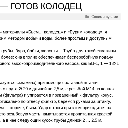
 — ГОТОВ КОЛОДЕЦ
Рубрики
Своими руками
» материалы «Бьем… колодец» и «Бурим колодец», я
оим методом добычи воды, более простым и доступным.
 трубы, бура, бабки, желонки… Труба для такой скважины
е более: она вполне обеспечивает бесперебойную подачу
вого высокопроизводительного насоса, как БЦ-1, 1 — 18У1
азуется скважина) при помощи составной штанги,
го прута Ø 20 и длиной по 2,5 м, с резьбой М14 на концах.
ы (фильтра) и упирается в приваренный к фильтру конус.
ртикально по отвесу фильтр, беремся руками за штангу,
ем — короче, бьем. Удар штанги при этом приходится на
а его резьбовую часть наматывается пропитанная краской
, а в нее следующий кусок трубы длиной 2 … 2,5 м.