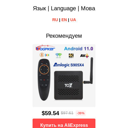
Язык | Language | Мова
RU
|
EN
|
UA
Рекомендуем
$59.54
$97.61
-39%
Купить на AliExpress