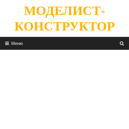
Перейти
МОДЕЛИСТ-
к
содержимому
КОНСТРУКТОР
Меню