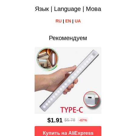
Язык | Language | Мова
RU
|
EN
|
UA
Рекомендуем
$1.91
$5.78
-67%
Купить на AliExpress