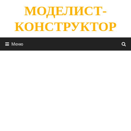
Перейти
МОДЕЛИСТ-
к
содержимому
КОНСТРУКТОР
Меню