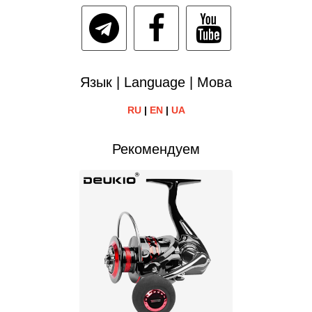
Язык | Language | Мова
RU
|
EN
|
UA
Рекомендуем