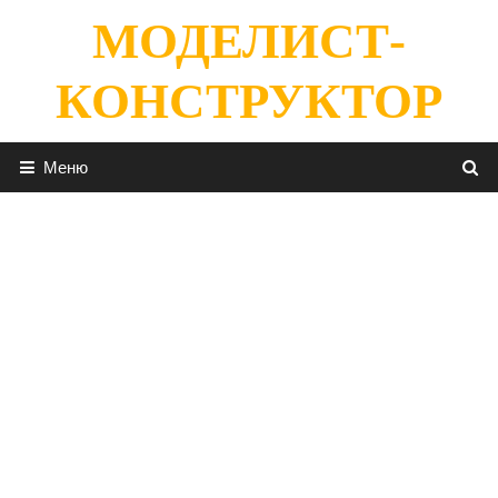
Перейти
МОДЕЛИСТ-
к
содержимому
КОНСТРУКТОР
Меню