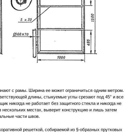
инают с рамы. Ширина ее может ограничиться одним метром.
тветствующей длины, стыкуемые углы срезают под 45° и все
ик никогда не работает без защитного стекла и никогда не
в нескольких местах, выверит конструкцию и лишь затем
тальные части швов.
екоративной решеткой, собираемой из §-образных прутковых