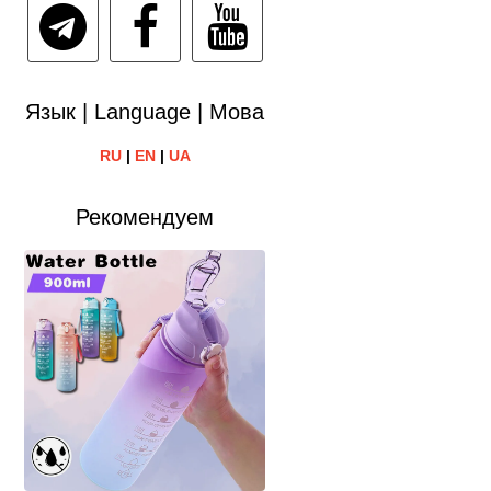
Язык | Language | Мова
RU
|
EN
|
UA
Рекомендуем