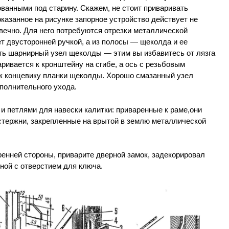
ванными под старину. Скажем, не стоит приваривать
казанное на рисунке запорное устройство действует не
вечно. Для него потребуются отрезки металлической
т двусторонней ручкой, а из полосы — щеколда и ее
ить шарнирный узел щеколды — этим вы избавитесь от лязга
аривается к кронштейну на сгибе, а ось с резьбовым
к концевику планки щеколды. Хорошо смазанный узел
полнительного ухода.
и петлями для навески калитки:
приваренные к раме,они
стержни, закрепленные на врытой в землю металлической
ренней стороны, приварите дверной замок, задекорировал
ной с отверстием для ключа.