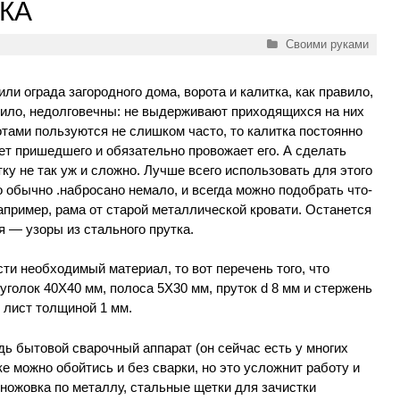
ТКА
Рубрики
Своими руками
ли ограда загородного дома, ворота и калитка, как правило,
вило, недолговечны: не выдерживают приходящихся на них
отами пользуются не слишком часто, то калитка постоянно
ает пришедшего и обязательно провожает его. А сделать
ку не так уж и сложно. Лучше всего использовать для этого
о обычно .набросано немало, и всегда можно подобрать что-
апример, рама от старой металлической кровати. Останется
я — узоры из стального прутка.
ти необходимый материал, то вот перечень того, что
уголок 40X40 мм, полоса 5X30 мм, пруток d
8 мм и стержень
и лист толщиной 1 мм.
ь бытовой сварочный аппарат (он сейчас есть у многих
е можно обойтись и без сварки, но это усложнит работу и
 ножовка по металлу, стальные щетки для зачистки