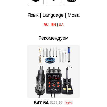
Язык | Language | Мова
RU
|
EN
|
UA
Рекомендуем
$47.54
$137.10
-65%