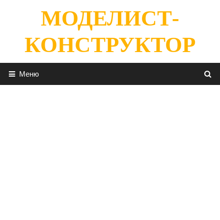
Перейти
МОДЕЛИСТ-
к
содержимому
КОНСТРУКТОР
Меню