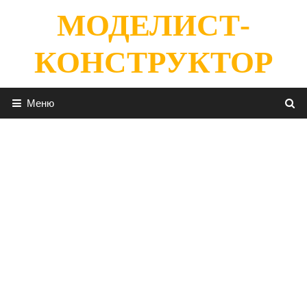
Перейти
МОДЕЛИСТ-
к
содержимому
КОНСТРУКТОР
Меню