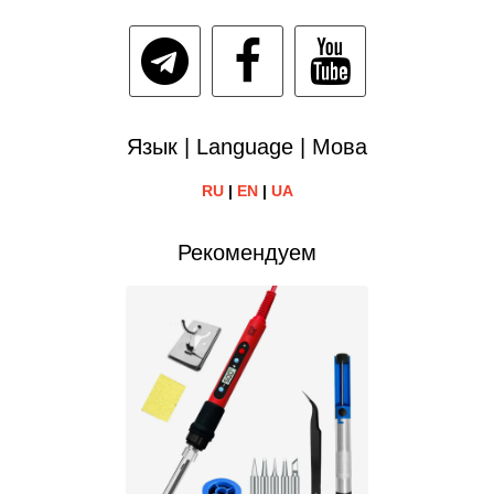
Язык | Language | Мова
RU
|
EN
|
UA
Рекомендуем