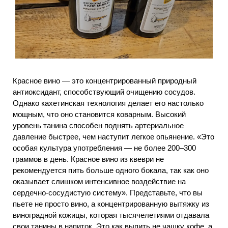
Красное вино — это концентрированный природный
антиоксидант, способствующий очищению сосудов.
Однако кахетинская технология делает его настолько
мощным, что оно становится коварным. Высокий
уровень танина способен поднять артериальное
давление быстрее, чем наступит легкое опьянение. «Это
особая культура употребления — не более 200–300
граммов в день. Красное вино из квеври не
рекомендуется пить больше одного бокала, так как оно
оказывает слишком интенсивное воздействие на
сердечно-сосудистую систему». Представьте, что вы
пьете не просто вино, а концентрированную вытяжку из
виноградной кожицы, которая тысячелетиями отдавала
свои танины в напиток. Это как выпить не чашку кофе, а