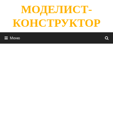
Перейти
МОДЕЛИСТ-
к
содержимому
КОНСТРУКТОР
Меню