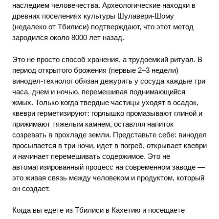
наследием человечества. Археологические находки в
древних поселениях культуры Шулавери-Шому
(недалеко от Тбилиси) подтверждают, что этот метод
зародился около 8000 лет назад.
Это не просто способ хранения, а трудоемкий ритуал. В
период открытого брожения (первые 2–3 недели)
винодел-технолог обязан дежурить у сосуда каждые три
часа, днем и ночью, перемешивая поднимающийся
жмых. Только когда твердые частицы уходят в осадок,
квеври герметизируют: горлышко промазывают глиной и
прижимают тяжелым камнем, оставляя напиток
созревать в прохладе земли. Представьте себе: винодел
просыпается в три ночи, идет в погреб, открывает квеври
и начинает перемешивать содержимое. Это не
автоматизированный процесс на современном заводе —
это живая связь между человеком и продуктом, который
он создает.
Когда вы едете из Тбилиси в Кахетию и посещаете