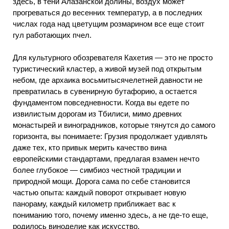
здесь, в тени Алазанской долины, воздух может
прогреваться до весенних температур, а в последних
числах года над цветущим розмарином все еще стоит
гул работающих пчел.
Для культурного обозревателя Кахетия — это не просто
туристический кластер, а живой музей под открытым
небом, где архаика восьмитысячелетней давности не
превратилась в сувенирную бутафорию, а остается
фундаментом повседневности. Когда вы едете по
извилистым дорогам из Тбилиси, мимо древних
монастырей и виноградников, которые тянутся до самого
горизонта, вы понимаете: Грузия продолжает удивлять
даже тех, кто привык мерить качество вина
европейскими стандартами, предлагая взамен нечто
более глубокое — симбиоз честной традиции и
природной мощи. Дорога сама по себе становится
частью опыта: каждый поворот открывает новую
панораму, каждый километр приближает вас к
пониманию того, почему именно здесь, а не где-то еще,
родилось виноделие как искусство.