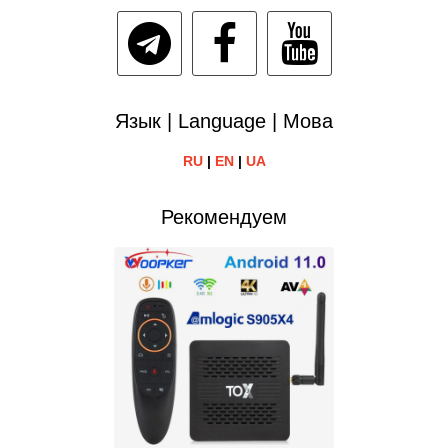
Язык | Language | Мова
RU
|
EN
|
UA
Рекомендуем