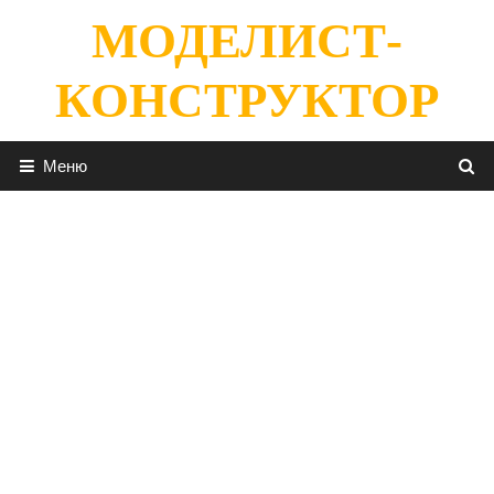
Перейти
МОДЕЛИСТ-
к
содержимому
КОНСТРУКТОР
Меню