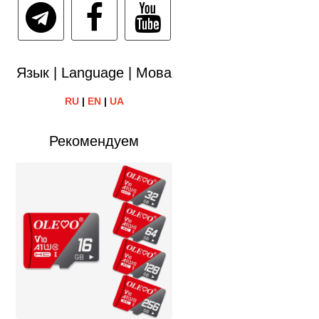
Язык | Language | Мова
RU
|
EN
|
UA
Рекомендуем