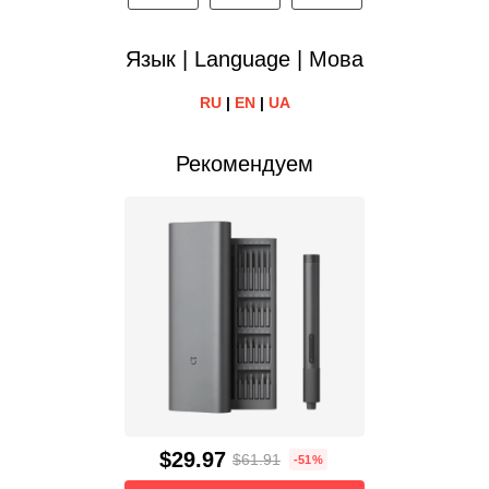
Язык | Language | Мова
RU
|
EN
|
UA
Рекомендуем
$29.97
$61.91
-51%