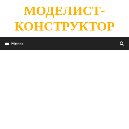
Перейти
МОДЕЛИСТ-
к
содержимому
КОНСТРУКТОР
Меню