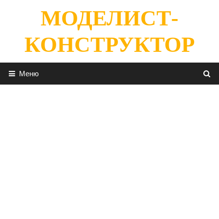
Перейти
МОДЕЛИСТ-
к
содержимому
КОНСТРУКТОР
Меню