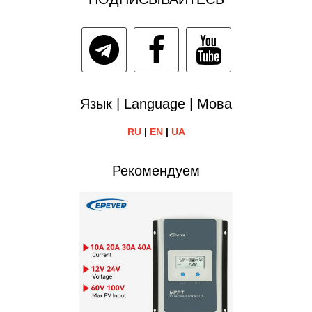
Язык | Language | Мова
RU
|
EN
|
UA
Рекомендуем